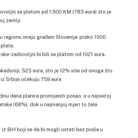
zadovoljni sa platom pd 1.500 KM (783 eura) što je
j zemlji.
 u regionu imaju građani Slovenije- preko 1500
 plate.
ke- zadovoljni bi bili sa platom od 1021 eura.
akedoniji, 523 eura, što je 12% više od onoga što
i iz Srbije očekuju 759 eura
inu dana planira promijeniti posao, a u najvećoj
vatske (68%), dok u najmanjoj mjeri to žele
iz BiH boji se da bi mogli ostati bez posla u