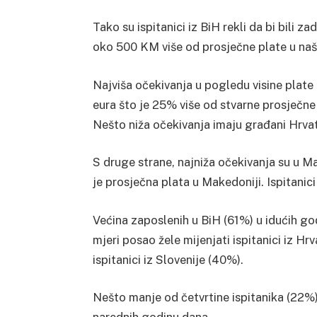
Tako su ispitanici iz BiH rekli da bi bili 
oko 500 KM više od prosječne plate u našo
Najviša očekivanja u pogledu visine plate
eura što je 25% više od stvarne prosječne
Nešto niža očekivanja imaju građani Hrvats
S druge strane, najniža očekivanja su u M
je prosječna plata u Makedoniji. Ispitanic
Većina zaposlenih u BiH (61%) u idućih god
mjeri posao žele mijenjati ispitanici iz Hr
ispitanici iz Slovenije (40%).
Nešto manje od četvrtine ispitanika (22%) 