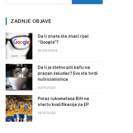
ZADNJE OBJAVE
Da li znate šta znači riječ
“Google”?
16/06/2024
Da li je štetno piti kafu na
prazan želudac? Evo šta tvrdi
nutricionistica
03/11/2022
Poraz rukometaša BiH na
startu kvalifikacija za EP
14/10/2022