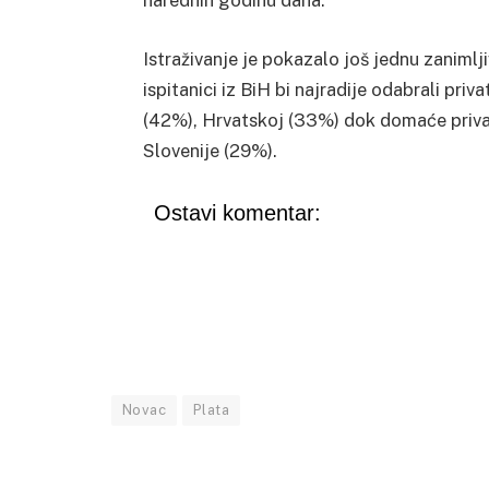
narednih godinu dana.
Istraživanje je pokazalo još jednu zanimlji
ispitanici iz BiH bi najradije odabrali pri
(42%), Hrvatskoj (33%) dok domaće privatne
Slovenije (29%).
Ostavi komentar:
Novac
Plata