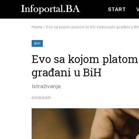
START
Home
»
Evo sa kojom platom bi bili zadovoljni građani u Bi
BIH
Evo sa kojom platom b
građani u BiH
Istraživanje
03/12/2021