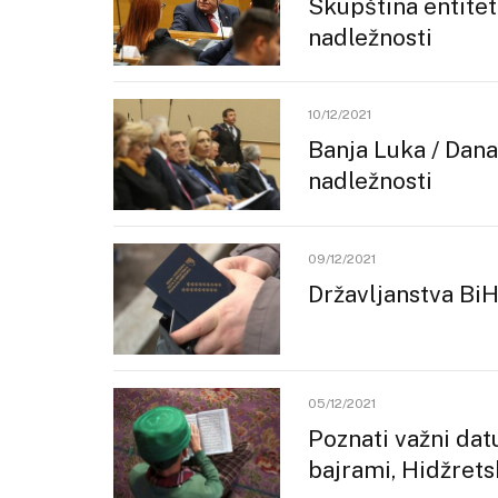
Skupština entitet
nadležnosti
10/12/2021
Banja Luka / Dan
nadležnosti
09/12/2021
Državljanstva BiH
05/12/2021
Poznati važni da
bajrami, Hidžret