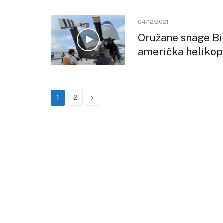
04/12/2021
Oružane snage BiH
američka helikopt
Next
1
2