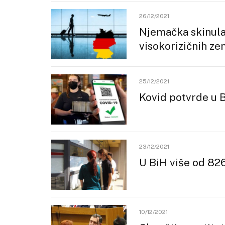
26/12/2021
Njemačka skinula
visokorizičnih ze
25/12/2021
Kovid potvrde u 
23/12/2021
U BiH više od 826
10/12/2021