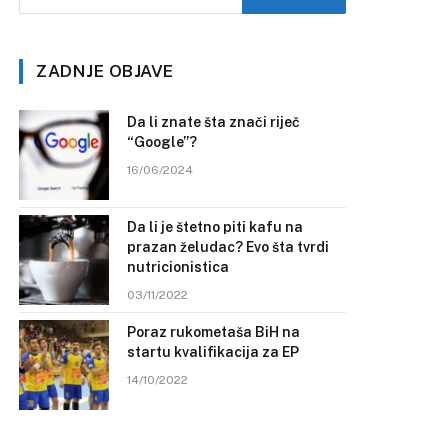
ZADNJE OBJAVE
Da li znate šta znači riječ
“Google”?
16/06/2024
Da li je štetno piti kafu na
prazan želudac? Evo šta tvrdi
nutricionistica
03/11/2022
Poraz rukometaša BiH na
startu kvalifikacija za EP
14/10/2022