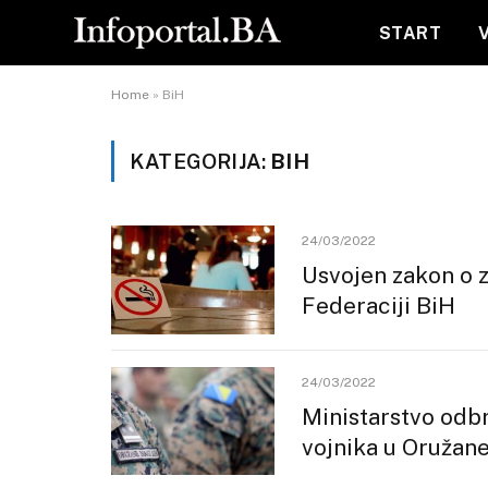
START
Home
»
BiH
KATEGORIJA:
BIH
24/03/2022
Usvojen zakon o 
Federaciji BiH
24/03/2022
Ministarstvo odbr
vojnika u Oružan