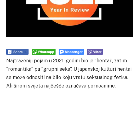
Whatsapp
Messenger
Viber
Share
1
Najtraženiji pojam u 2021. godini bio je “hentai”, zatim
“romantika” pa “grupni seks”. U japanskoj kulturi hentai
se može odnositi na bilo koju vrstu seksualnog fetiša.
Ali širom svijeta najčešće označava pornoanime.