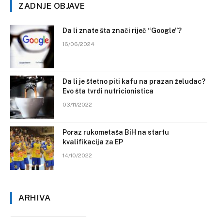
ZADNJE OBJAVE
Da li znate šta znači riječ “Google”?
16/06/2024
Da li je štetno piti kafu na prazan želudac?
Evo šta tvrdi nutricionistica
03/11/2022
Poraz rukometaša BiH na startu
kvalifikacija za EP
14/10/2022
ARHIVA