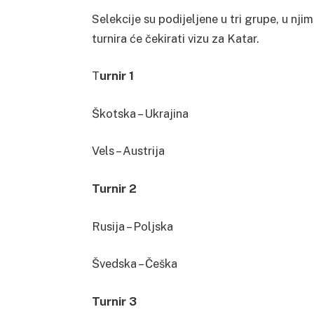
Selekcije su podijeljene u tri grupe, u nj
turnira će čekirati vizu za Katar.
T
urnir 1
Škotska – Ukrajina
Vels – Austrija
Turnir 2
Rusija – Poljska
Švedska – Češka
Turnir 3