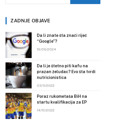
ZADNJE OBJAVE
Da li znate šta znači riječ
“Google”?
16/06/2024
Da li je štetno piti kafu na
prazan želudac? Evo šta tvrdi
nutricionistica
03/11/2022
Poraz rukometaša BiH na
startu kvalifikacija za EP
14/10/2022