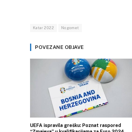
Katar 2022
Nogomet
POVEZANE OBJAVE
UEFA ispravila grešku: Poznat raspored
“Zmajeva” u kvalifikacijama za Euro 2024