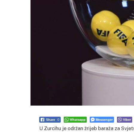
Whatsapp
Messenger
Viber
Share
0
U Zurcihu je održan žrijeb baraža za Svje