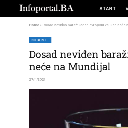
START
Home
»
Dosad neviđen baraž: Jedan evropski velikan neće 
NOGOMET
Dosad neviđen baraž
neće na Mundijal
27/11/2021