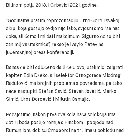
Bilinom polju 2018. i Grbavici 2021. godine.
“Godinama pratim reprezentaciju Crne Gore i svakoj
ekipi koja gostuje ovdje nije lako, svjesni smo šta nas
čeka, ali ćemo i mi dati maksimum. Sigurno će to biti
zanimljiva utakmica”, rekao je Ivaylo Petev na
jučerašnjnoj press konferenciji.
Danas će biti odlučeno da li će u ovoj utakmici zaigrati
kapiten Edin Džeko, a i selektor Crnogoraca Miodrag
Radulović ima brojnih problema s povredama, pa tako
neće nastupiti Stefan Savić, Stevan Jovetić, Marko
Simić, Uroš Đorđević i Milutin Osmajić.
Podsjetimo, nakon prva dva kola naša selekcija ima
četiri boda poslije remija s Finskom i pobjede nad
Rumunijom, dok su Crnogorci na tri, imaju pobjedu nad