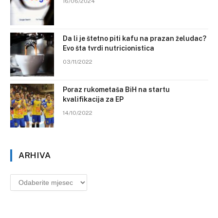
16/06/2024
Da li je štetno piti kafu na prazan želudac?
Evo šta tvrdi nutricionistica
03/11/2022
Poraz rukometaša BiH na startu
kvalifikacija za EP
14/10/2022
ARHIVA
Arhiva