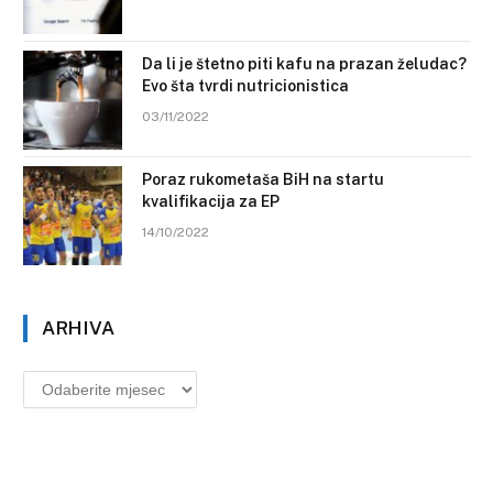
Da li je štetno piti kafu na prazan želudac?
Evo šta tvrdi nutricionistica
03/11/2022
Poraz rukometaša BiH na startu
kvalifikacija za EP
14/10/2022
ARHIVA
Arhiva