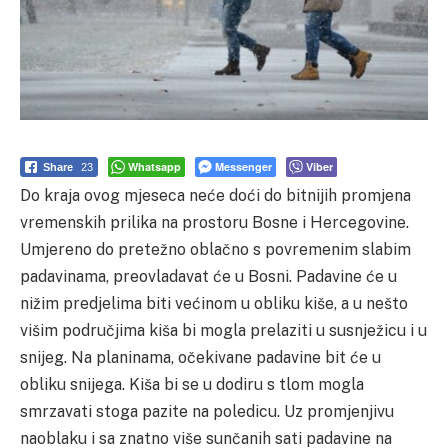
Whatsapp
Messenger
Viber
Share
23
Do kraja ovog mjeseca neće doći do bitnijih promjena
vremenskih prilika na prostoru Bosne i Hercegovine.
Umjereno do pretežno oblačno s povremenim slabim
padavinama, preovladavat će u Bosni. Padavine će u
nižim predjelima biti većinom u obliku kiše, a u nešto
višim područjima kiša bi mogla prelaziti u susnježicu i u
snijeg. Na planinama, očekivane padavine bit će u
obliku snijega. Kiša bi se u dodiru s tlom mogla
smrzavati stoga pazite na poledicu. Uz promjenjivu
naoblaku i sa znatno više sunčanih sati padavine na