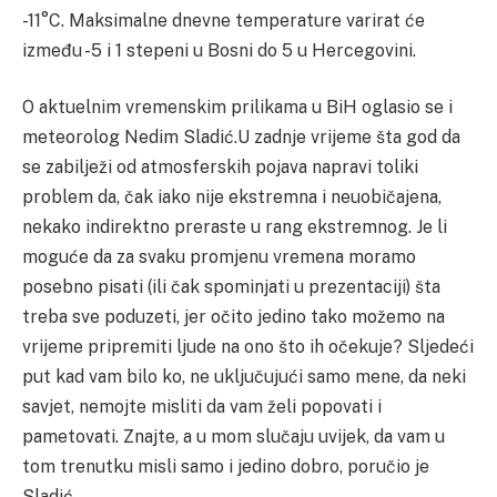
-11°C. Maksimalne dnevne temperature varirat će
između -5 i 1 stepeni u Bosni do 5 u Hercegovini.
O aktuelnim vremenskim prilikama u BiH oglasio se i
meteorolog Nedim Sladić.U zadnje vrijeme šta god da
se zabilježi od atmosferskih pojava napravi toliki
problem da, čak iako nije ekstremna i neuobičajena,
nekako indirektno preraste u rang ekstremnog. Je li
moguće da za svaku promjenu vremena moramo
posebno pisati (ili čak spominjati u prezentaciji) šta
treba sve poduzeti, jer očito jedino tako možemo na
vrijeme pripremiti ljude na ono što ih očekuje? Sljedeći
put kad vam bilo ko, ne uključujući samo mene, da neki
savjet, nemojte misliti da vam želi popovati i
pametovati. Znajte, a u mom slučaju uvijek, da vam u
tom trenutku misli samo i jedino dobro, poručio je
Sladić.