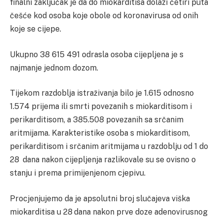
finalni zaključak je da do miokarditisa dolazi četiri puta
češće kod osoba koje obole od koronavirusa od onih
koje se cijepe.
Ukupno 38 615 491 odrasla osoba cijepljena je s
najmanje jednom dozom.
Tijekom razdoblja istraživanja bilo je 1.615 odnosno
1.574 prijema ili smrti povezanih s miokarditisom i
perikarditisom, a 385.508 povezanih sa srčanim
aritmijama. Karakteristike osoba s miokarditisom,
perikarditisom i srčanim aritmijama u razdoblju od 1 do
28 dana nakon cijepljenja razlikovale su se ovisno o
stanju i prema primijenjenom cjepivu.
Procjenjujemo da je apsolutni broj slučajeva viška
miokarditisa u 28 dana nakon prve doze adenovirusnog