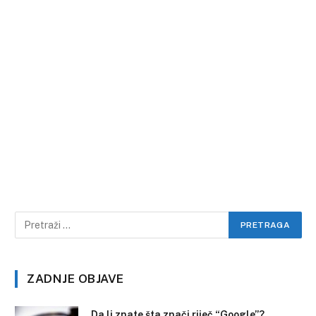
ZADNJE OBJAVE
Da li znate šta znači riječ “Google”?