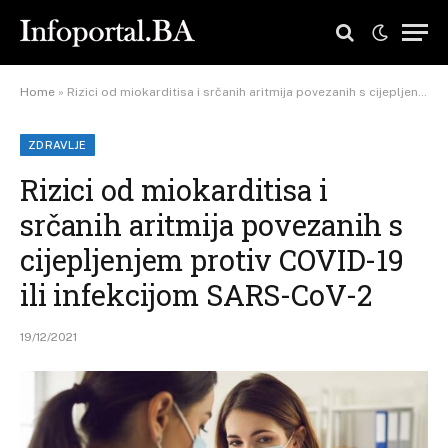
Home
»
Rizici od miokarditisa i srčanih aritmija povezanih s cijepljenjem protiv COVID-19 ili infekcijom SARS-CoV-2
ZDRAVLJE
Rizici od miokarditisa i
srčanih aritmija povezanih s
cijepljenjem protiv COVID-19
ili infekcijom SARS-CoV-2
19/12/2021