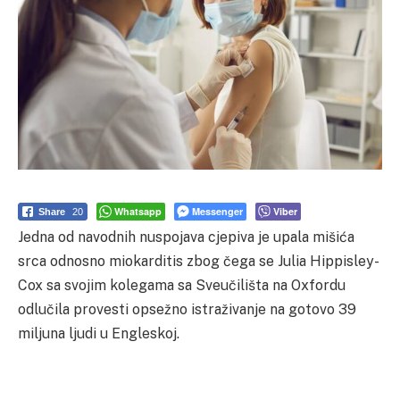
Whatsapp
Messenger
Viber
Share
20
Jedna od navodnih nuspojava cjepiva je upala mišića
srca odnosno miokarditis zbog čega se Julia Hippisley-
Cox sa svojim kolegama sa Sveučilišta na Oxfordu
odlučila provesti opsežno istraživanje na gotovo 39
miljuna ljudi u Engleskoj.