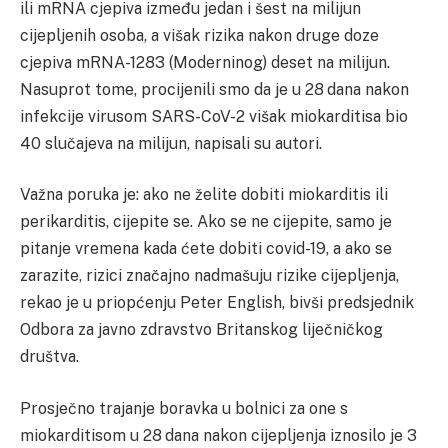
ili mRNA cjepiva između jedan i šest na milijun
cijepljenih osoba, a višak rizika nakon druge doze
cjepiva mRNA-1283 (Moderninog) deset na milijun.
Nasuprot tome, procijenili smo da je u 28 dana nakon
infekcije virusom SARS-CoV-2 višak miokarditisa bio
40 slučajeva na milijun, napisali su autori.
Važna poruka je: ako ne želite dobiti miokarditis ili
perikarditis, cijepite se. Ako se ne cijepite, samo je
pitanje vremena kada ćete dobiti covid-19, a ako se
zarazite, rizici značajno nadmašuju rizike cijepljenja,
rekao je u priopćenju Peter English, bivši predsjednik
Odbora za javno zdravstvo Britanskog liječničkog
društva.
Prosječno trajanje boravka u bolnici za one s
miokarditisom u 28 dana nakon cijepljenja iznosilo je 3